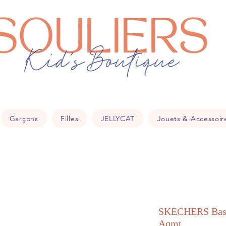
souliers
18
Garçons
Filles
JELLYCAT
Jouets & Accessoir
SKECHERS Bask
Aqmt