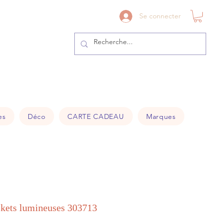
41@gmail.com
Se connecter
es
Déco
CARTE CADEAU
Marques
ets lumineuses 303713