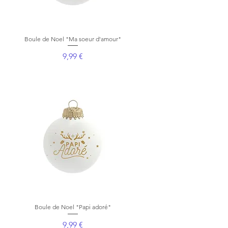
Boule de Noel "Ma soeur d'amour"
Aperçu rapide
Prix
9,99 €
Boule de Noel "Papi adoré"
Aperçu rapide
Prix
9,99 €