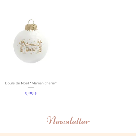
Boule de Noel "Maman chérie"
Aperçu rapide
Prix
9,99 €
Newsletter