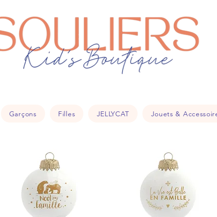
souliers
18
Garçons
Filles
JELLYCAT
Jouets & Accessoir