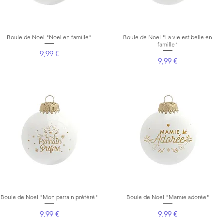
Boule de Noel "Noel en famille"
Aperçu rapide
Boule de Noel "La vie est belle en
Aperçu rapide
famille"
Prix
9,99 €
Prix
9,99 €
Boule de Noel "Mon parrain préféré"
Aperçu rapide
Boule de Noel "Mamie adorée"
Aperçu rapide
Prix
Prix
9,99 €
9,99 €