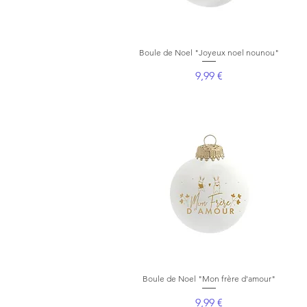
Boule de Noel "Joyeux noel nounou"
Aperçu rapide
Prix
9,99 €
Boule de Noel "Mon frère d'amour"
Aperçu rapide
Prix
9,99 €