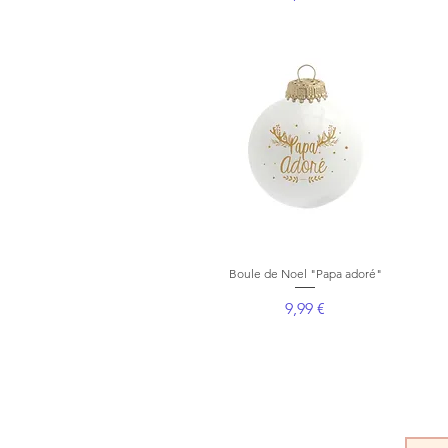
Boule de Noel "Papa adoré"
Aperçu rapide
Prix
9,99 €