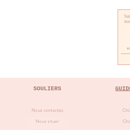
Sai
nos
SOULIERS
GUID
Nous contactez
Cho
Nous situer
Cha