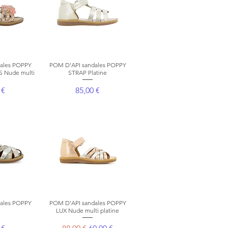
ales POPPY
apide
POM D'API sandales POPPY
Aperçu rapide
 Nude multi
STRAP Platine
Prix
 €
85,00 €
ales POPPY
apide
POM D'API sandales POPPY
Aperçu rapide
LUX Nude multi platine
Prix original
Prix promotionnel