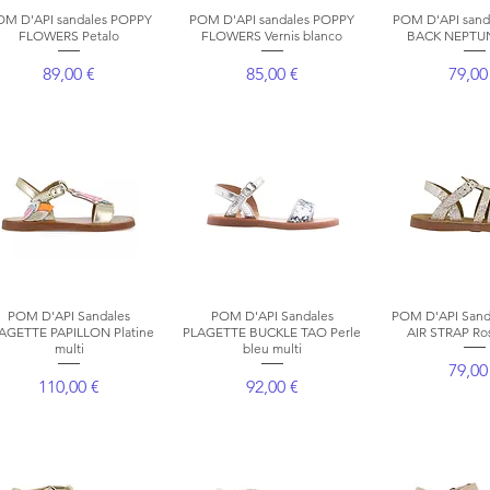
OM D'API sandales POPPY
Aperçu rapide
POM D'API sandales POPPY
Aperçu rapide
POM D'API sand
Aperçu r
FLOWERS Petalo
FLOWERS Vernis blanco
BACK NEPTU
Prix
Prix
Prix
89,00 €
85,00 €
79,00
POM D'API Sandales
Aperçu rapide
POM D'API Sandales
Aperçu rapide
POM D'API Sand
Aperçu r
AGETTE PAPILLON Platine
PLAGETTE BUCKLE TAO Perle
AIR STRAP Ro
multi
bleu multi
Prix
79,00
Prix
Prix
110,00 €
92,00 €