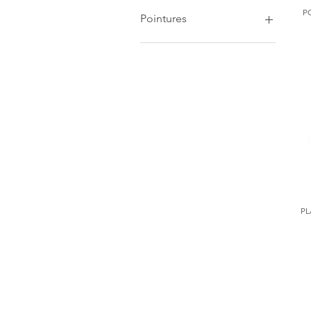
P
Pointures
18
19
20
21
22
23
24
25
26
27
28
PL
29
30
31
32
33
34