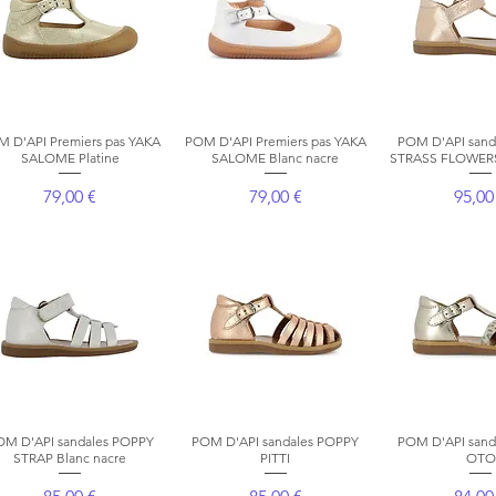
 D'API Premiers pas YAKA
Aperçu rapide
POM D'API Premiers pas YAKA
Aperçu rapide
POM D'API sand
Aperçu r
SALOME Platine
SALOME Blanc nacre
STRASS FLOWERS
Prix
Prix
Prix
79,00 €
79,00 €
95,00
OM D'API sandales POPPY
Aperçu rapide
POM D'API sandales POPPY
Aperçu rapide
POM D'API sand
Aperçu r
STRAP Blanc nacre
PITTI
OTO
Prix
Prix
Prix