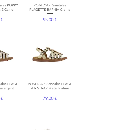
ales POPPY
apide
POM D'API Sandales
Aperçu rapide
NE Camel
PLAGETTE RAPHIA Creme
Prix
 €
95,00 €
ales PLAGE
apide
POM D'API Sandales PLAGE
Aperçu rapide
se argent
AIR STRAP Metal Platine
Prix
 €
79,00 €