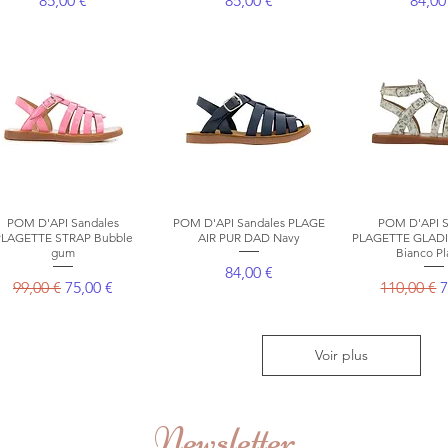
85,00 €
85,00 €
84,00
POM D'API Sandales
Aperçu rapide
POM D'API Sandales PLAGE
Aperçu rapide
POM D'API S
Aperçu r
PLAGETTE STRAP Bubble
AIR PUR DAD Navy
PLAGETTE GLADI
gum
Bianco Pl
Prix
84,00 €
Prix original
Prix promotionnel
Prix origi
P
99,00 €
75,00 €
110,00 €
7
Voir plus
Newsletter