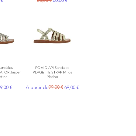
 €
88,00 €
60,00 €
andales
apide
POM D'API Sandales
Aperçu rapide
ATOR Jasper
PLAGETTE STRAP Milos
atine
Platine
nal
rix promotionnel
Prix original
Prix promotionnel
99,00 €
9,00 €
À partir de
69,00 €