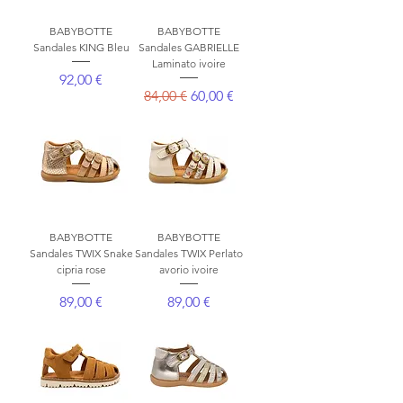
BABYBOTTE
BABYBOTTE
Sandales KING Bleu
Sandales GABRIELLE
Laminato ivoire
Prix
92,00 €
Prix original
Prix promotionnel
84,00 €
60,00 €
BABYBOTTE
BABYBOTTE
Sandales TWIX Snake
Sandales TWIX Perlato
cipria rose
avorio ivoire
Prix
Prix
89,00 €
89,00 €