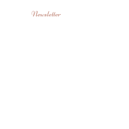
Newsletter
Saisissez votre e-mail afin de découvrir nos
dernières collections et profiter de nos
meilleures offres
Ok
SOULIERS
Nous contactez