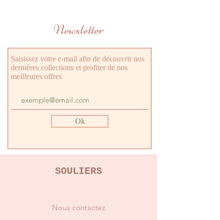
Composition: polyester
Dimensions: Hauteur 30,5 cm x
Newsletter
largeur 24 cm x profondeur 18 cm
Fermeture zippée à grande
ouverture
Maille double couche pour créer
Saisissez votre e-mail afin de découvrir nos
dernières collections et profiter de nos
une structure flexible de grande
meilleures offres
capacité
Poids: 150 g
Bretelles réglables et molletonées
Spacieux et fonctionnel
Lavage à 30º
Ok
Pour les enfants de 3 à 10 ans
SOULIERS
Nous contactez