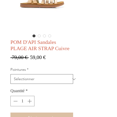
POM D'API Sandales
PLAGE AIR STRAP Cuivre
Prix original
Prix promotionnel
 79,00 € 
59,00 €
Pointures
*
Quantité
*