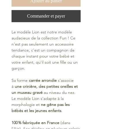
Ajouter au panier
Commander et payer
Le modèle Lion est notre modèle
audacieux de la collection Fun ! Ce
n’est pas seulement un accessoire
tendance, c'est un compagnon de
chaque instant pour votre bébé et
votre enfant, qu’il soit une fille ou un
garçon.
Sa forme
carrée arrondie
s’associe
à
une crinière, des petites oreilles et
un museau gravé
au niveau du nez.
Le modèle Lion s'adapte à la
morphologie et
ne gêne pas les
bébés et les jeunes enfants
.
100 % fabriquée en France
(dans
l’Ain), il se décline en plusieurs coloris