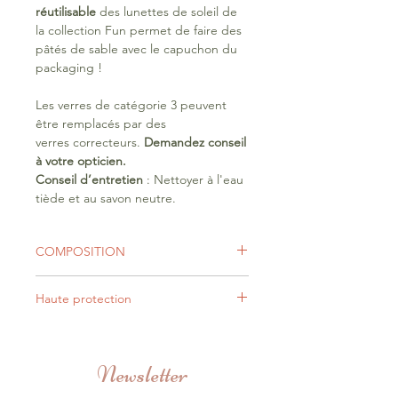
réutilisable
des lunettes de soleil de
la collection Fun permet de faire des
pâtés de sable avec le capuchon du
packaging !
Les verres de catégorie 3 peuvent
être remplacés par des
verres correcteurs.
Demandez conseil
à votre opticien.
Conseil d’entretien
: Nettoyer à l'eau
tiède et au savon neutre.
COMPOSITION
- Monture mono-injection TPEE
Haute protection
recyclable
- Garantie Sans Bisphénol A
La protection des yeux des bébés et
- Verres en polycarbonate
des enfants est essentielle. Ainsi,
-
Monture recyclable (
sauf les verres)
Newsletter
chez Ki ET LA, nous sélectionnons
- Un emballage
recyclable et
des verres de qualité :
réutilisable
. Le capuchon peut