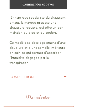
Commander et payer
En tant que spécialiste du chaussant
enfant, la marque propose une
chaussure robuste, qui offre un bon
maintien du pied et du confort.
Ce modèle se dote également d'une
doublure et d'une semelle intérieure
en cuir, ce qui permet d'absorber
l’humidité dégagée par la
transpiration.
COMPOSITION
Tige : Croûte de cuir
Doublure : Cuir porcin
Newsletter
Semelle int. : Cuir
Semelle ext. : Caoutchouc