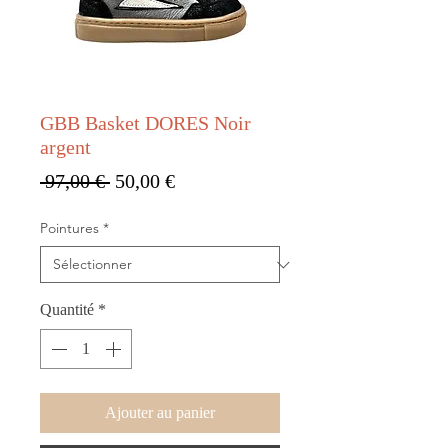
GBB Basket DORES Noir
argent
Prix original
Prix promotionnel
 97,00 € 
50,00 €
Pointures
*
Quantité
*
Ajouter au panier