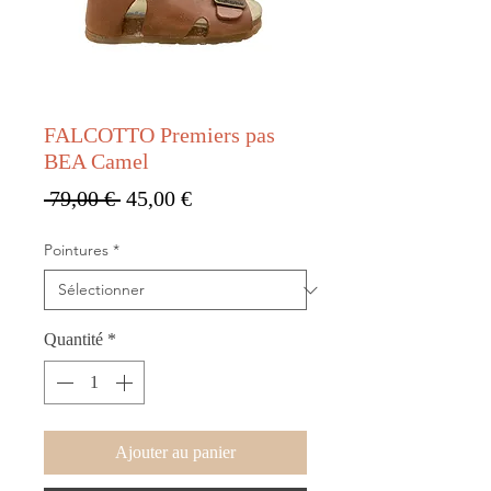
FALCOTTO Premiers pas
BEA Camel
Prix original
Prix promotionnel
 79,00 € 
45,00 €
Pointures
*
Quantité
*
Ajouter au panier