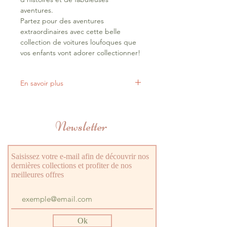
aventures.
Partez pour des aventures
extraordinaires avec cette belle
collection de voitures loufoques que
vos enfants vont adorer collectionner!
En savoir plus
Sa peinture métallique ultrasonique
et des pièces en plastique viennent
Newsletter
ajouter une singularité à la voiture.
Le coffret comprend 1 voiture en
métal et 1 personnage collé.
Dimensions du jouet : 6 x 3,9 x 4,2 cm
Saisissez votre e-mail afin de découvrir nos
dernières collections et profiter de nos
Dimensions de la boîte : 12 x 8 x 6 cm
meilleures offres
Ok