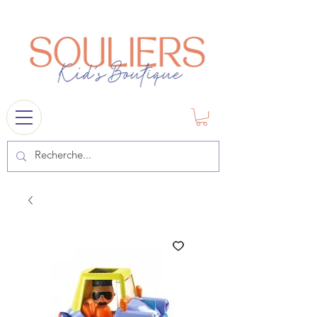
souliers
1841@gmail.com