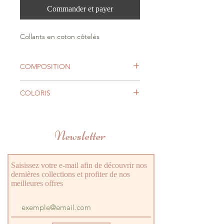
Commander et payer
Collants en coton côtelés
COMPOSITION
75% COTON,22% POLIAMIDE,3%
COLORIS
ELASTHANNE (LYCRA®)
Camel
Newsletter
Saisissez votre e-mail afin de découvrir nos
dernières collections et profiter de nos
meilleures offres