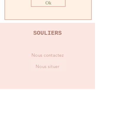
Ok
SOULIERS
Nous contactez
Nous situer
GUIDES & CONSEILS
Choisir votre pointure
Chausser votre enfant