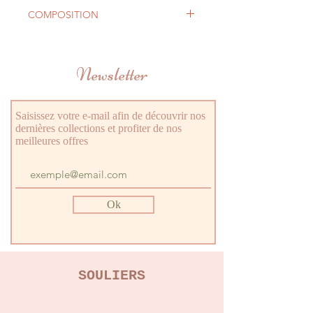
COMPOSITION
Cotton: 73% - Polyamide: 17% -
Polyester Métallisé: 8% - Elasthanne
Newsletter
LYCRA®: 2%
Saisissez votre e-mail afin de découvrir nos
dernières collections et profiter de nos
meilleures offres
Ok
SOULIERS