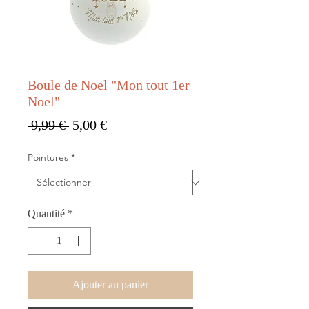
Boule de Noel "Mon tout 1er
Noel"
Prix original
Prix promotionnel
 9,99 € 
5,00 €
Pointures
*
Quantité
*
Ajouter au panier