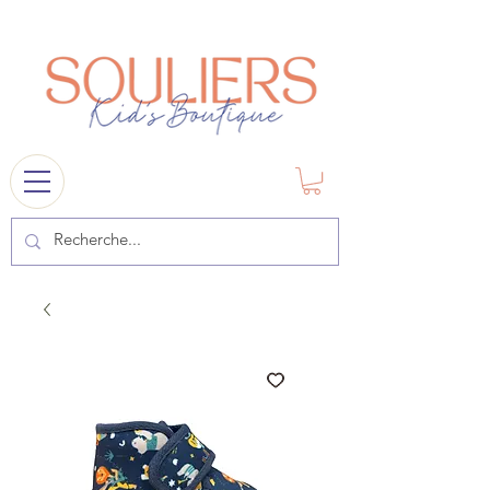
souliers
1841@gmail.com