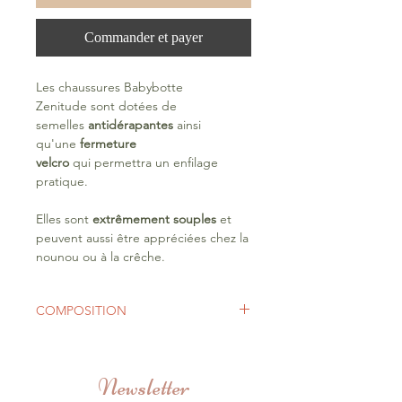
Commander et payer
Les chaussures Babybotte
Zenitude sont dotées de
semelles
antidérapantes
ainsi
qu'une
fermeture
velcro
qui permettra un enfilage
pratique.
Elles sont
extrêmement souples
et
peuvent aussi être appréciées chez la
nounou ou à la crêche.
COMPOSITION
Semelle Extérieure
Caoutchouc
Newsletter
Semelle Intérieure
Cuir