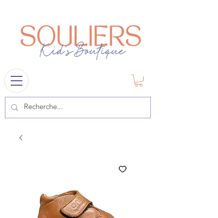
souliers
1841@gmail.com