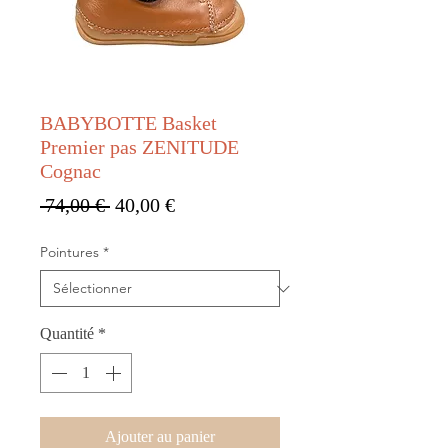
BABYBOTTE Basket
Premier pas ZENITUDE
Cognac
Prix original
Prix promotionnel
 74,00 € 
40,00 €
Pointures
*
Quantité
*
Ajouter au panier