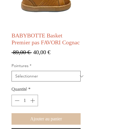
BABYBOTTE Basket
Premier pas FAVORI Cognac
Prix original
Prix promotionnel
 89,00 € 
40,00 €
Pointures
*
Quantité
*
Ajouter au panier