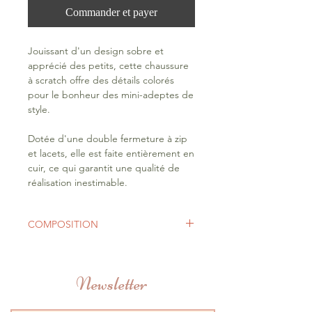
Commander et payer
Jouissant d'un design sobre et
apprécié des petits, cette chaussure
à scratch offre des détails colorés
pour le bonheur des mini-adeptes de
style.
Dotée d'une double fermeture à zip
et lacets, elle est faite entièrement en
cuir, ce qui garantit une qualité de
réalisation inestimable.
COMPOSITION
Semelle Extérieure
Caoutchouc
Newsletter
Semelle Intérieure
Cuir