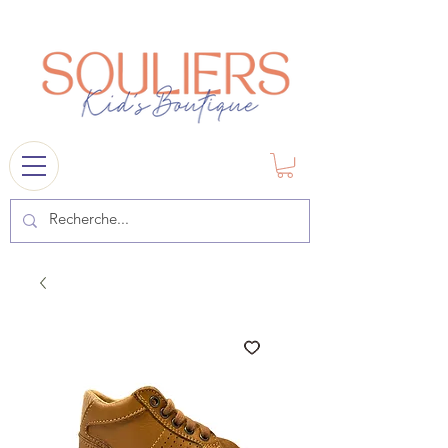
souliers
1841@gmail.com