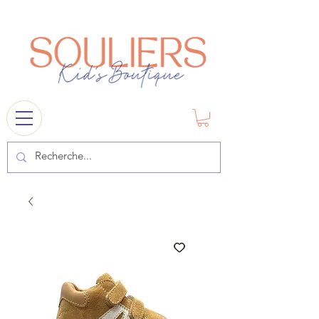
souliers
1841@gmail.com