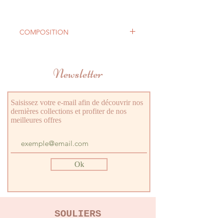
COMPOSITION
Semelle Extérieure
Caoutchouc
Newsletter
Semelle Intérieure
Cuir
Matériel intérieur
Cuir
Saisissez votre e-mail afin de découvrir nos
dernières collections et profiter de nos
meilleures offres
Ok
SOULIERS