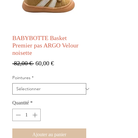
BABYBOTTE Basket
Premier pas ARGO Velour
noisette
Prix original
Prix promotionnel
 82,00 € 
60,00 €
Pointures
*
Quantité
*
Ajouter au panier